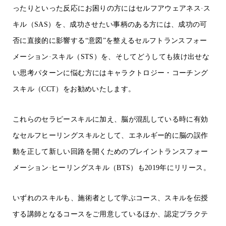
ったりといった反応にお困りの方にはセルフアウェアネス·ス
キル（
SAS
）を、成功させたい事柄のある方には、成功の可
否に直接的に影響する
“
意図
”
を整えるセルフトランスフォー
メーション·スキル（
STS
）を、そしてどうしても抜け出せな
い思考パターンに悩む方にはキャラクトロジー・コーチング
スキル（
CCT
）をお勧めいたします。
これらのセラピースキルに加え、脳が混乱している時に有効
なセルフヒーリングスキルとして、エネルギー的に脳の誤作
動を正して新しい回路を開くためのブレイントランスフォー
メーション·ヒーリングスキル（
BTS
）も
2019
年にリリース。
いずれのスキルも、施術者として学ぶコース、スキルを伝授
する講師となるコースをご用意しているほか、認定プラクテ