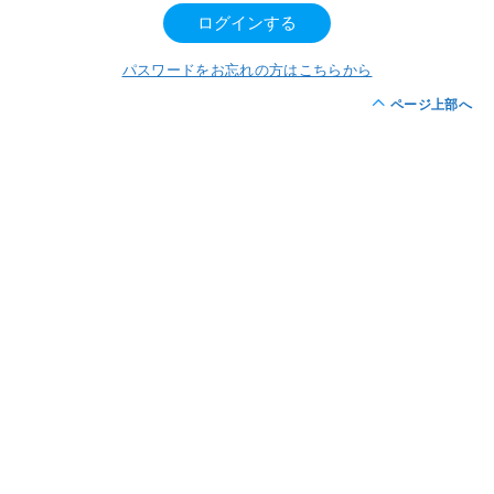
パスワードをお忘れの方はこちらから
ページ上部へ